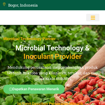
Bogor, Indonesia
Microbial Technology Partner
Microbial Technology &
Inoculant Provider
Mendukung perusahaan mengembangkan produk
berbasis mikroba yang konsisten, terukur, dan siap
untuk skala industri.
Dapatkan Penawaran Menarik
Isi Form Dapatkan Penawaran Menarik