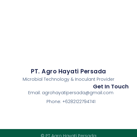
PT. Agro Hayati Persada
Microbial Technology & Inoculant Provider
Get In Touch
Email: agrohayatipersada@gmail.com
Phone: +6282122794741
© PT Agro Hayati Persada