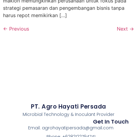
maklon memungkinkan perusahaan untuk fokus pada
strategi pemasaran dan pengembangan bisnis tanpa
harus repot memikirkan […]
←
Previous
Next
→
PT. Agro Hayati Persada
Microbial Technology & Inoculant Provider
Get In Touch
Email: agrohayatipersada@gmail.com
Phone: +6282122794741